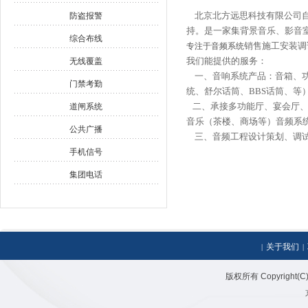
北京北方远思科技有限公司自
防盗报警
持。是一家集背景音乐、影音
综合布线
销售施工安装调
专注于音频系统
我们能提供的服务：
无线覆盖
一、音响系统产品：音箱、功
门禁考勤
统、舒尔话筒、BBS话筒、等
二、承接多功能厅、宴会厅、
道闸系统
音乐（茶楼、商场等）音频系统
公共广播
三、音频工程设计策划、调试
手机信号
集团电话
关于我们
|
|
版权所有 Copyright(C)