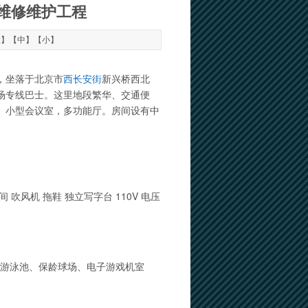
维修维护工程
大
】【
中
】【
小
】
，坐落于北京市
西长安街
新兴桥西北
场专线巴士。这里地段繁华、交通便
、小型会议室，多功能厅。房间设有中
 吹风机 拖鞋 独立写字台 110V 电压
内游泳池、保龄球场、电子游戏机室