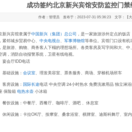
成功签约北京新兴宾馆安防监控门禁
作者：管理员 发布于：2023-07-31 05:36:23 文字：【
京新兴宾馆隶属于
中国新兴（集团）总公司
，是一家旅游涉外定点的饭店
，紧邻城乡贸易中心、
中央电视台
、
军事博物馆
等单位。宾馆门口设有机
，是旅游、购物、商务客人下榻的理想场所。各类客房及写字间和大、中
空调，消防自动报警系统，卫星有线电视。
宴会厅IDD电话
基础设施：
、理发美容室、票务服务、商场、穿梭机场班车
会议室
客房设施：
电话 中央空调 24小时热水 免费洗漱用品 独立淋浴间
国际长途
座 保险箱
小冰箱
电热水壶
餐饮设施：中餐厅、西餐厅、咖啡厅、酒吧 、休息室
休闲设施：卡拉OK厅、按摩室、桑拿浴室、棋牌室、迪斯科舞厅、室